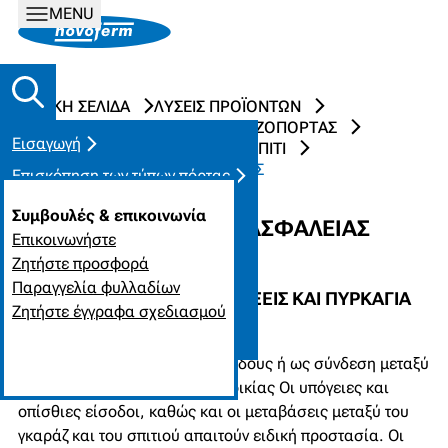
MENU
ΑΡΧΙΚΉ ΣΕΛΊΔΑ
ΛΎΣΕΙΣ ΠΡΟΪΌΝΤΩΝ
ΣΥΣΤΉΜΑΤΑ ΚΑΙ ΠΌΡΤΕΣ ΓΚΑΡΑΖΌΠΟΡΤΑΣ
Εισαγωγή
ΠΌΡΤΕΣ ΓΙΑ ΤΟ ΓΚΑΡΆΖ ΚΑΙ ΤΟ ΣΠΊΤΙ
ΧΑΛΎΒΔΙΝΕΣ ΠΌΡΤΕΣ ΑΣΦΑΛΕΊΑΣ
Επισκόπηση των τύπων πόρτας
Σύγκριση / Ιδιότητες
Συμβουλές & επικοινωνία
ΧΑΛΎΒΔΙΝΕΣ ΠΌΡΤΕΣ ΑΣΦΑΛΕΊΑΣ
Πλεονεκτήματα με μια ματιά
Επικοινωνήστε
Ζητήστε προσφορά
Inspirationen
Παραγγελία φυλλαδίων
ΩΣ ΠΡΟΣΤΑΣΊΑ ΑΠΌ ΔΙΑΡΡΉΞΕΙΣ ΚΑΙ ΠΥΡΚΑΓΙΆ
Επικοινωνήστε μαζί μας
Ζητήστε έγγραφα σχεδιασμού
Περισσότερες πληροφορίες;
Για υπόγειες και οπίσθιες εισόδους ή ως σύνδεση μεταξύ
του γκαράζ και του χώρου κατοικίας
Οι υπόγειες και
οπίσθιες είσοδοι, καθώς και οι μεταβάσεις μεταξύ του
γκαράζ και του σπιτιού απαιτούν ειδική προστασία. Οι