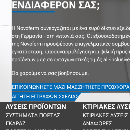
ΕΝΔΙΑΦΈΡΟΝ ΣΑΣ;
Η Novoferm συνεργάζεται με ένα ευρύ δίκτυο εξε
στη Γερμανία - στη γειτονιά σας. Οι εξουσιοδοτημέ
της Novoferm προσφέρουν επαγγελματικές συμβουλ
εγκατάσταση, αποσυναρμολόγηση και φιλική προς τ
προϊόντων μας σε ανταγωνιστικές τιμές all-inclusive
Θα χαρούμε να σας βοηθήσουμε.
ΕΠΙΚΟΙΝΩΝΉΣΤΕ ΜΑΖΊ ΜΑΣ
ΖΗΤΉΣΤΕ ΠΡΟΣΦΟΡΆ
ΑΊΤΗΣΗ ΕΓΓΡΆΦΩΝ ΣΧΕΔΙΑΣΜΟΎ
ΛΎΣΕΙΣ ΠΡΟΪΌΝΤΩΝ
ΚΤΙΡΙΑΚΈΣ ΛΎΣ
ΣΥΣΤΉΜΑΤΑ ΠΌΡΤΑΣ
ΚΤΙΡΙΑΚΈΣ ΛΎΣΕΙΣ
ΓΚΑΡΆΖ
ΑΝΑΦΟΡΈΣ