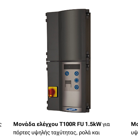
ς
Μονάδα ελέγχου T100R FU 1.5kW
για
Μο
πόρτες υψηλής ταχύτητας, ρολά και
υψ