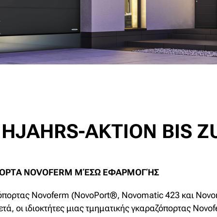
JAHRS-AKTION BIS ZU
ΠΟΡΤΑ NOVOFERM ΜΈΣΩ ΕΦΑΡΜΟΓΉΣ
όπορτας Novoferm (NovoPort®, Novomatic 423 και Novoma
τά, οι ιδιοκτήτες μιας τμηματικής γκαραζόπορτας Novof