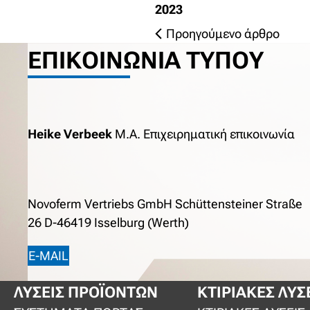
2023
Προηγούμενο άρθρο
ΕΠΙΚΟΙΝΩΝΊΑ ΤΎΠΟΥ
Heike Verbeek
M.A. Επιχειρηματική επικοινωνία
Novoferm Vertriebs GmbH Schüttensteiner Straße
26 D-46419 Isselburg (Werth)
E-MAIL
ΛΎΣΕΙΣ ΠΡΟΪΌΝΤΩΝ
ΚΤΙΡΙΑΚΈΣ ΛΎΣ