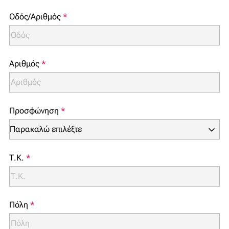
Οδός/Αριθμός
*
Αριθμός
*
Προσφώνηση
*
Τ.Κ.
*
Πόλη
*